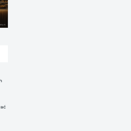
h
wać