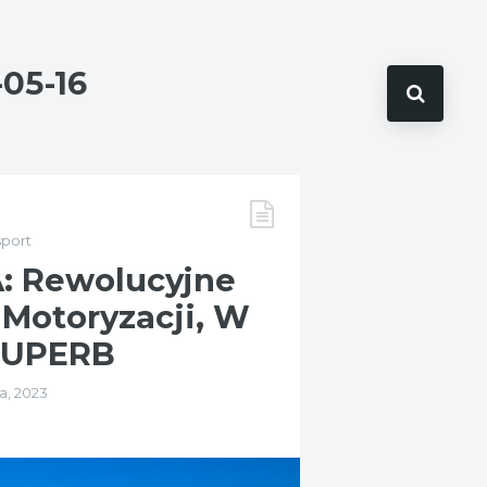
-05-16
sport
: Rewolucyjne
Motoryzacji, W
SUPERB
a, 2023