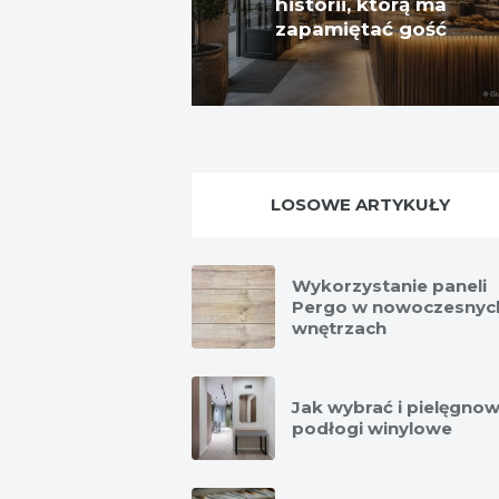
historii, którą ma
zapamiętać gość
LOSOWE ARTYKUŁY
Wykorzystanie paneli
Pergo w nowoczesnyc
wnętrzach
Jak wybrać i pielęgno
podłogi winylowe