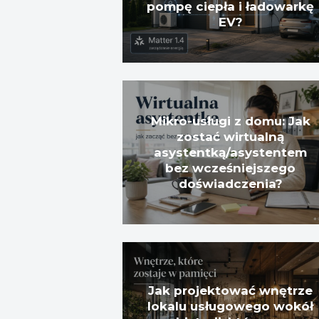
pompę ciepła i ładowarkę
EV?
Mikro-usługi z domu: Jak
zostać wirtualną
asystentką/asystentem
bez wcześniejszego
doświadczenia?
Jak projektować wnętrze
lokalu usługowego wokół