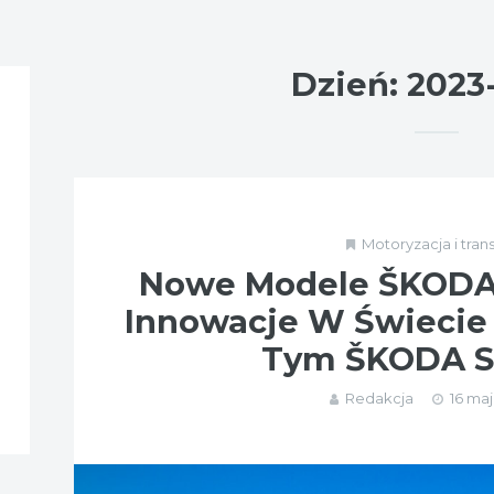
Dzień:
2023
Motoryzacja i tran
Nowe Modele ŠKODA
Innowacje W Świecie 
Tym ŠKODA 
Redakcja
16 maj