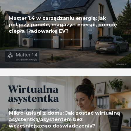
Matter 1.4 w zarządzaniu energią: jak
połączy panele, magazyn energii, pompę
ciepła i ładowarkę EV?
Mikro-usługi z domu: Jak zostać wirtualną
asystentką/asystentem bez
wcześniejszego doświadczenia?